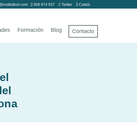
@institutbori.com
606 974 937
Twitter
Català
ades
Formación
Blog
Contacto
el
del
lona