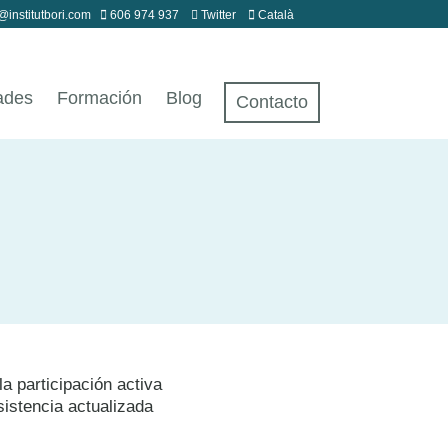
@institutbori.com
606 974 937
Twitter
Català
ades
Formación
Blog
Contacto
a participación activa
sistencia actualizada