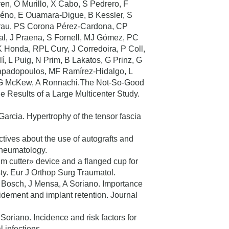
en, O Murillo, X Cabo, S Pedrero, F
héno, E Ouamara-Digue, B Kessler, S
igrau, PS Corona Pérez-Cardona, CP
al, J Praena, S Fornell, MJ Gómez, PC
EK Honda, RPL Cury, J Corredoira, P Coll,
í, L Puig, N Prim, B Lakatos, G Prinz, G
Papadopoulos, MF Ramírez-Hidalgo, L
g, G McKew, A Ronnachi.The Not-So-Good
e Results of a Large Multicenter Study.
rcia. Hypertrophy of the tensor fascia
ives about the use of autografts and
 Rheumatology.
m cutter» device and a flanged cup for
sty. Eur J Orthop Surg Traumatol.
J Bosch, J Mensa, A Soriano. Importance
bridement and implant retention. Journal
oriano. Incidence and risk factors for
l infections.