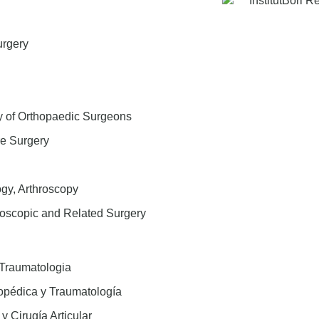
urgery
y of Orthopaedic Surgeons
re Surgery
gy, Arthroscopy
hroscopic and Related Surgery
 Traumatologia
opédica y Traumatología
y Cirugía Articular