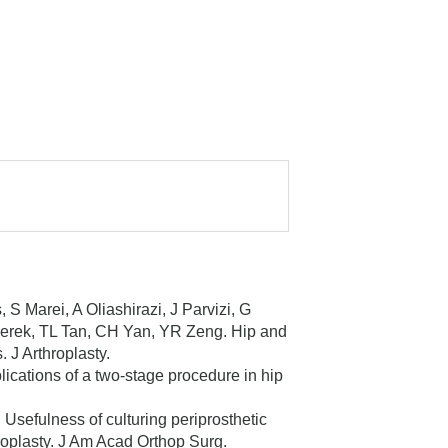
 Marei, A Oliashirazi, J Parvizi, G
derek, TL Tan, CH Yan, YR Zeng. Hip and
 J Arthroplasty.
lications of a two-stage procedure in hip
Usefulness of culturing periprosthetic
hroplasty. J Am Acad Orthop Surg.