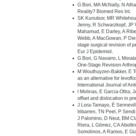
G Bori, MA McNally, N Atha
Reality? Biomed Res Int.
SK Kunutsor, MR Whitehous
Jenny, R Schwarzkopf, JP W
Mahamud, E Darley, A Ribe
Webb, A MacGowan, P Diepp
stage surgical revision of pe
Eur J Epidemiol.
G Bori, G Navarro, L Morat
One-Stage Revision Arthrop
M Wouthuyzen-Bakker, E Tor
as an alternative for levofl
International Journal of An
I Molinas, E Garcia-Oltra,
offset and dislocation in p
J Lora-Tamayo, É Senneville
Iribarren, TN Peel, P Sen
J Palomino, D Neut, BM Cla
Riera, L Gómez, CA Aboltin
Somolinos, A Ramos, E Gia