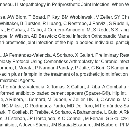
nasou. Histopathology in Periprosthetic Joint Infection: When 
e, AW Blom, T Board, P Kay, BM Wroblewski, V Zeller, SY Che
hittaker, B Burston, R Huang, C Restrepo, J Parvizi, S Rudell
ra, E Cañas, J Cabo, J Cordero-Ampuero, MLS Redó, S Strang
e, M Wilson, AD Beswick; Global Infection Orthopaedic Mana
ri-prosthetic joint infection of the hip: a pooled individual parti
a, JA Fernández-Valencia, A Soriano, X Gallart. Preliminary Re
lasty Protocol Using Cementless Arthroplasty for Chronic Infec
nero, L Morata, P Nannan-Panday, P Jutte, G Bori, G Kampinga,
oxacin plus rifampin in the treatment of a prosthetic joint infect
timicrobial Agents.
 JA Fernández-Valencia, X Tomas, X Gallart, J Riba, A Combalia,
reformed antibiotic-loaded cement spacers (Spacer-G®). Hip Int.
, A Ribera, L Bernard, M Dupon, V Zeller, HK Li, C Arvieux, M C
di, NG Miksic, D Rodríguez-Pardo, MD Del Toro, M Fernández-Sa
rk, T Gottlieb, R Trebše, A Soriano, A Bahamonde, L Guío, A R
s, J Esteban, JP Horcajada, K O’Connell, M Ferrari, G Skalicz
nnitsioti, A Jover-Sáenz, JM Baraia-Etxaburu, JM Barbero, PFM