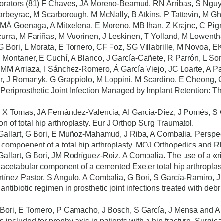
borators (81) F Chaves, JA Moreno-Beamud, RN Arribas, S Nguy
arbeyrac, M Scarborough, M McNally, B Atkins, P Tattevin, M G
c, MÁ Goenaga, A Mitxelena, E Moreno, MB Ihan, Z Krajnc, C P
urra, M Fariñas, M Vuorinen, J Leskinen, T Yolland, M Lowenth
, G Bori, L Morata, E Tornero, CF Foz, SG Villabrille, M Novoa, 
F Montaner, E Cuchí, A Blanco, J García-Cañete, R Parrón, L Sorl
 MM Arriaza, I Sánchez-Romero, Á García Viejo, JC Loarte, A 
llar, J Romanyk, G Grappiolo, M Loppini, M Scardino, E Cheon
Periprosthetic Joint Infection Managed by Implant Retention: Th
 X Tomas, JA Fernández-Valencia, AI García-Díez, J Pomés, S Ga
on of total hip arthroplasty. Eur J Orthop Surg Traumatol.
allart, G Bori, E Muñoz-Mahamud, J Riba, A Combalia. Perspect
lar compoenent ot a total hip arthroplasty. MOJ Orthopedics and
allart, G Bori, JM Rodríguez-Roiz, A Combalia. The use of a «ri
 acetabular component of a cemented Exeter total hip arthropla
rtínez Pastor, S Angulo, A Combalia, G Bori, S García-Ramiro, 
 antibiotic regimen in prosthetic joint infections treated with de
Bori, E Tornero, P Camacho, J Bosch, S García, J Mensa and A S
s included for prophylaxis in patients with a hip fracture. Surgica