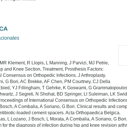
ICA
acionales
 MR Klement, R Llopis, L Manning, J Parvizi, MJ Petrie,
Hip and Knee Section, Treatment, Prosthesis Factors:
l Consensus on Orthopedic Infections. J Arthroplasty.
ini, G Bori, AC Brekke, AF Chen, PM Courtney, CJ Della
bied, YJ Fillingham, T Gehrke, K Goswami, G Grammatopoulos, S
wartz, J Segreti, N Shohat, BD Springer, LI Suleiman, LK Swi
oceedings of International Consensus on Orthopedic Infections.
 Bosch, A Combalia, A Soriano, G Bori. Clinical results and comp
antibiotic-loaded cement spacers. Acta Orthopaedica Belgica.
, L Lozano, J Bosch, L Morata, A Combalia, A Soriano, G Bori. 
or the diagnosis of infection during hip and knee revision art