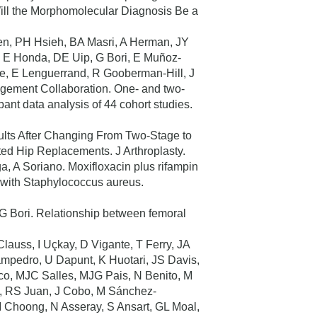
Will the Morphomolecular Diagnosis Be a
n, PH Hsieh, BA Masri, A Herman, JY
i, E Honda, DE Uip, G Bori, E Muñoz-
e, E Lenguerrand, R Gooberman-Hill, J
gement Collaboration. One- and two-
cipant data analysis of 44 cohort studies.
sults After Changing From Two-Stage to
ted Hip Replacements. J Arthroplasty.
 A Soriano. Moxifloxacin plus rifampin
ion with Staphylococcus aureus.
 G Bori. Relationship between femoral
lauss, I Uçkay, D Vigante, T Ferry, JA
mpedro, U Dapunt, K Huotari, JS Davis,
ico, MJC Salles, MJG Pais, N Benito, M
ki, RS Juan, J Cobo, M Sánchez-
 Choong, N Asseray, S Ansart, GL Moal,