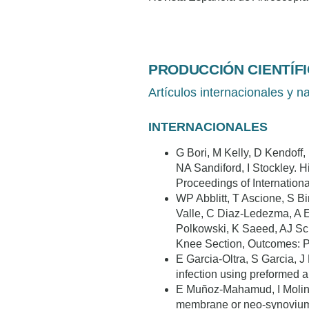
PRODUCCIÓN CIENTÍF
Artículos internacionales y n
INTERNACIONALES
G Bori, M Kelly, D Kendoff,
NA Sandiford, I Stockley. 
Proceedings of Internationa
WP Abblitt, T Ascione, S B
Valle, C Diaz-Ledezma, A E
Polkowski, K Saeed, AJ Sch
Knee Section, Outcomes: Pr
E Garcia-Oltra, S Garcia, J
infection using preformed 
E Muñoz-Mahamud, I Molinas
membrane or neo-synovium f