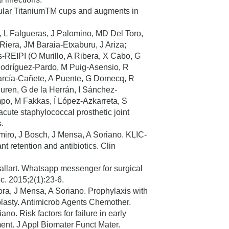
ecular TitaniumTM cups and augments in
 L Falgueras, J Palomino, MD Del Toro,
era, JM Baraia-Etxaburu, J Ariza;
s-REIPI (O Murillo, A Ribera, X Cabo, G
D Rodríguez-Pardo, M Puig-Asensio, R
 García-Cañete, A Puente, G Domecq, R
uren, G de la Herrán, I Sánchez-
po, M Fakkas, Í López-Azkarreta, S
acute staphylococcal prosthetic joint
s.
miro, J Bosch, J Mensa, A Soriano. KLIC-
ant retention and antibiotics. Clin
Gallart. Whatsapp messenger for surgical
ec. 2015;2(1):23-6.
ora, J Mensa, A Soriano. Prophylaxis with
roplasty. Antimicrob Agents Chemother.
o. Risk factors for failure in early
atment. J Appl Biomater Funct Mater.