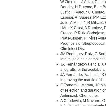
W Zimmerli, J Ariza; Colla
Dauchy, H Dutronc, B de B
Lustig, F Valour, C Chdia
Espinar, AI Suárez, MM Ezc
Jutte, A Mihelič, R Mihalič
I Mur, X Crusi, A Ramírez, 
Gresco, P Ruiz-Garbajosa,
Prats-Gispert, F Pérez-Vi
Prognosis of Streptococcal 
Clin Infect Dis.
JM Rodríguez-Roiz, G Bori,
lata muscle as a complicati
JA Fernández-Valencia, X G
allografts for the acetabu
JA Fernández-Valencia, X G
improving the mantle of the
E Tornero, L Morata, JC Ma
of selection and duration of
Antimicrob Chemother.
A Capdevila, M Navarro, G 
infection when teicoplanin i