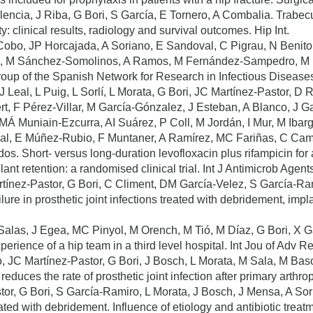
lencia, J Riba, G Bori, S García, E Tornero, A Combalia. Trab
ty: clinical results, radiology and survival outcomes. Hip Int.
obo, JP Horcajada, A Soriano, E Sandoval, C Pigrau, N Benito,
en, M Sánchez-Somolinos, A Ramos, M Fernández-Sampedro, M Ri
Group of the Spanish Network for Research in Infectious Disease
 Leal, L Puig, L Sorlí, L Morata, G Bori, JC Martínez-Pastor, 
rt, F Pérez-Villar, M García-Gónzalez, J Esteban, A Blanco, J
MÁ Muniain-Ezcurra, AI Suárez, P Coll, M Jordán, I Mur, M Ibarg
al, E Múñez-Rubio, F Muntaner, A Ramírez, MC Fariñas, C Cam
os. Short- versus long-duration levofloxacin plus rifampicin for 
nt retention: a randomised clinical trial. Int J Antimicrob Agent
rtínez-Pastor, G Bori, C Climent, DM García-Velez, S García-Ra
ilure in prosthetic joint infections treated with debridement, impl
alas, J Egea, MC Pinyol, M Orench, M Tió, M Díaz, G Bori, X 
xperience of a hip team in a third level hospital. Int Jou of Adv R
, JC Martínez-Pastor, G Bori, J Bosch, L Morata, M Sala, M Bas
reduces the rate of prosthetic joint infection after primary arth
or, G Bori, S García-Ramiro, L Morata, J Bosch, J Mensa, A Sorian
reated with debridement. Influence of etiology and antibiotic tre