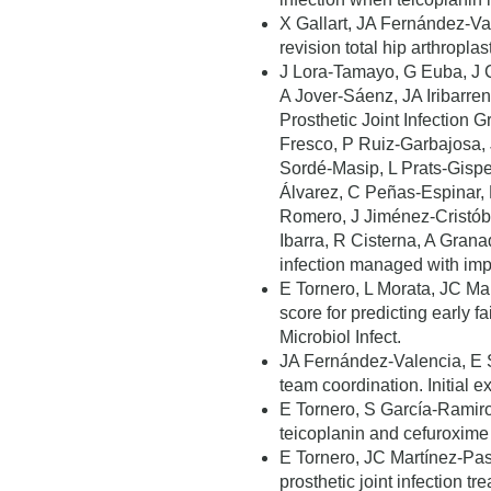
X Gallart, JA Fernández-Va
revision total hip arthroplas
J Lora-Tamayo, G Euba, J C
A Jover-Sáenz, JA Iribarr
Prosthetic Joint Infection 
Fresco, P Ruiz-Garbajosa, J
Sordé-Masip, L Prats-Gispe
Álvarez, C Peñas-Espinar, 
Romero, J Jiménez-Cristób
Ibarra, R Cisterna, A Granad
infection managed with impla
E Tornero, L Morata, JC Ma
score for predicting early fa
Microbiol Infect.
JA Fernández-Valencia, E S
team coordination. Initial e
E Tornero, S García-Ramiro
teicoplanin and cefuroxime 
E Tornero, JC Martínez-Past
prosthetic joint infection t