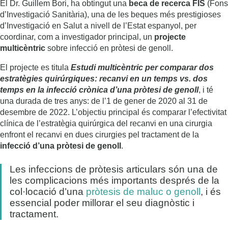
El Dr. Guillem Bori, ha obtingut una
beca de recerca FIS
(Fons
d’Investigació Sanitària), una de les beques més prestigioses
d’Investigació en Salut a nivell de l’Estat espanyol, per
coordinar, com a investigador principal, un
projecte
multicèntric
sobre infecció en pròtesi de genoll.
El projecte es titula
Estudi multicèntric per comparar dos
estratègies quirúrgiques: recanvi en un temps vs. dos
temps en la infecció crònica d’una pròtesi de genoll
, i té
una durada de tres anys: de l’1 de gener de 2020 al 31 de
desembre de 2022. L’objectiu principal és comparar l’efectivitat
clínica de l’estratègia quirúrgica del recanvi en una cirurgia
enfront el recanvi en dues cirurgies pel tractament de la
infecció d’una pròtesi de genoll
.
Les infeccions de pròtesis articulars són una de
les complicacions més importants després de la
col·locació d’una
pròtesis de maluc o genoll
, i és
essencial poder millorar el seu diagnòstic i
tractament.