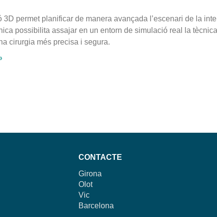
 3D permet planificar de manera avançada l’escenari de la inte
ica possibilita assajar en un entorn de simulació real la tècnica
a cirurgia més precisa i segura.
»
CONTACTE
Girona
Olot
Vic
Barcelona