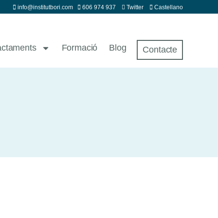
info@institutbori.com
606 974 937
Twitter
Castellano
actaments
Formació
Blog
Contacte