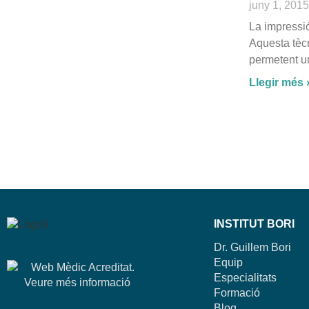
juny 1, 2015
La impressió
Aquesta tècn
permetent un
Llegir més 
INSTITUT BORI
Dr. Guillem Bori
Equip
Especialitats
Formació
Blog